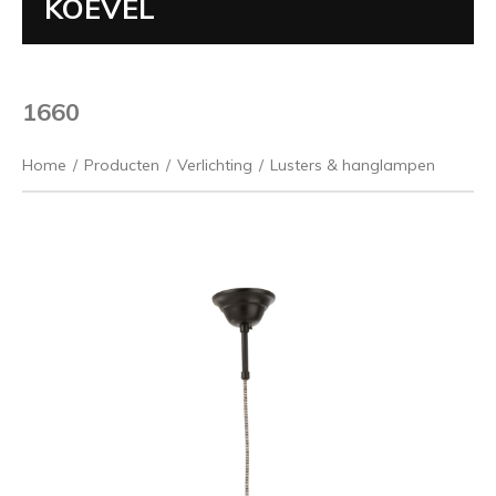
KOEVEL
1660
Home
/
Producten
/
Verlichting
/
Lusters & hanglampen
Vorige