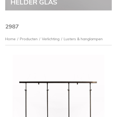
HELDER GLAS
2987
Home
/
Producten
/
Verlichting
/
Lusters & hanglampen
Vorige