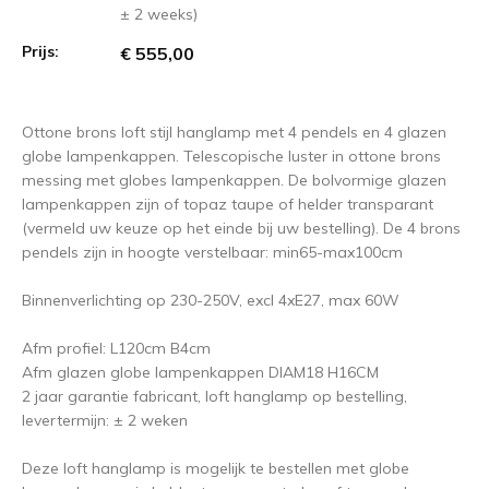
± 2 weeks)
Prijs:
€ 555,00
Ottone brons loft stijl hanglamp met 4 pendels en 4 glazen
globe lampenkappen. Telescopische luster in ottone brons
messing met globes lampenkappen. De bolvormige glazen
lampenkappen zijn of topaz taupe of helder transparant
(vermeld uw keuze op het einde bij uw bestelling). De 4 brons
pendels zijn in hoogte verstelbaar: min65-max100cm
Binnenverlichting op 230-250V, excl 4xE27, max 60W
Afm profiel: L120cm B4cm
Afm glazen globe lampenkappen DIAM18 H16CM
2 jaar garantie fabricant, loft hanglamp op bestelling,
levertermijn: ± 2 weken
Deze loft hanglamp is mogelijk te bestellen met globe