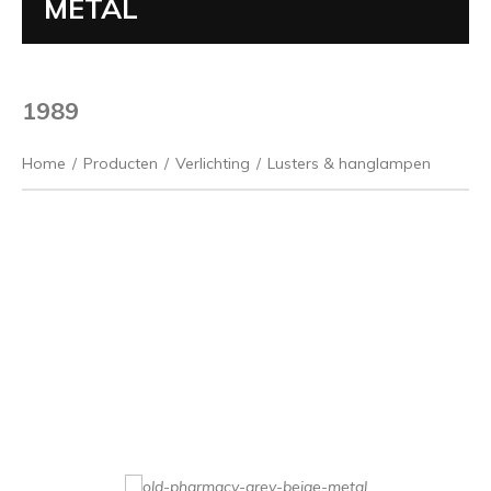
METAL
1989
Home
/
Producten
/
Verlichting
/
Lusters & hanglampen
Vorige