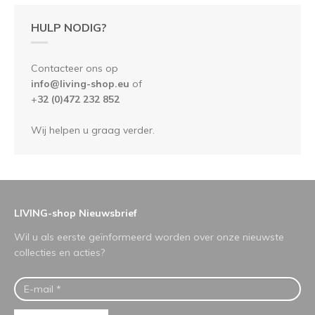
HULP NODIG?
Contacteer ons op
info@living-shop.eu
of
+
32 (0)472 232 852
Wij helpen u graag verder.
LIVING-shop Nieuwsbrief
Wil u als eerste geïnformeerd worden over onze nieuwste
collecties en acties?