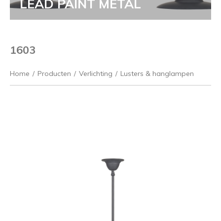
LEAD PAINT METAL
1603
Home
/
Producten
/
Verlichting
/
Lusters & hanglampen
Vorige