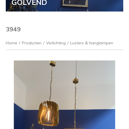
GOLVEND
3949
Home
/
Producten
/
Verlichting
/
Lusters & hanglampen
Vorige