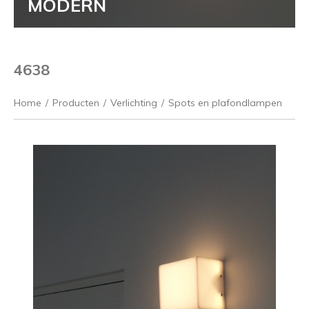
MODERN
4638
Home
/
Producten
/
Verlichting
/
Spots en plafondlampen
Vorige