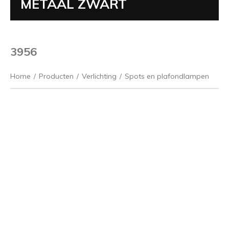
METAAL ZWART
3956
Home
/
Producten
/
Verlichting
/
Spots en plafondlampen
Vorige