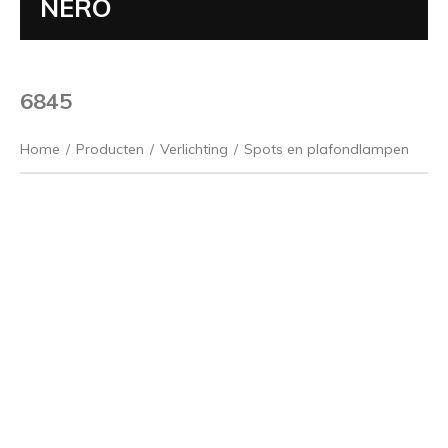
NERO
6845
Home
/
Producten
/
Verlichting
/
Spots en plafondlampen
Vorige