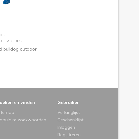
n winkelmandje
IE-
CESSOIRES
d bulldog outdoor
oeken en vinden
Gebruiker
itemap
Verlanglijst
opulaire zoekwoorden
Geschenklijst
Inloggen
Registreren