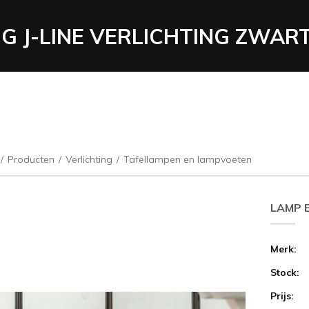
OG J-LINE VERLICHTING ZWAR
/
Producten
/
Verlichting
/
Tafellampen en lampvoeten
LAMP B
Merk:
Stock:
Prijs: