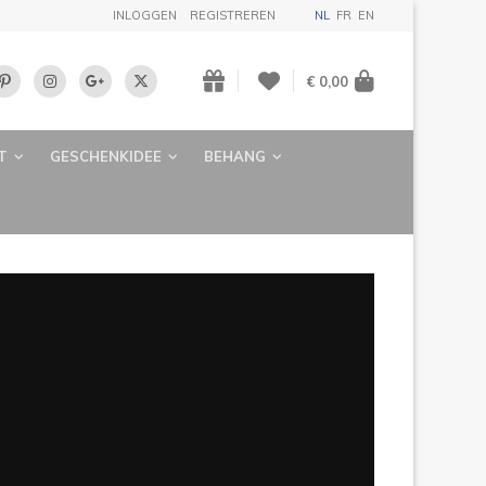
INLOGGEN
REGISTREREN
NL
FR
EN
€ 0,00
T
GESCHENKIDEE
BEHANG