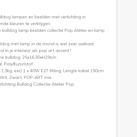
olgende
lldog lampen en beelden met verlichting in
lende kleuren te verkrijgen.
e bulldog lamp beelden collectie Pop Atelier en lamp
ldog met lamp in de mond is wel zeer aaibaar.
l in je interieur als pop art accent !
ine bulldog: 25x16,50xH29cm
l: Poly/Kunststof
 1,3kg; excl 1 x 40W E27 fitting; Lengte kabel 150cm
 Wit, Zwart, POP-ART mix
rlichting Bulldog Collectie Atelier Pop