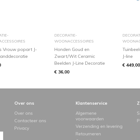
in winkelmandje
in winkelmandje
i
TIE-
DECORATIE-
DECORAT
CCESSOIRES
WOONACCESSOIRES
WOONAC
 Vrouw popart J-
Honden Goud en
Tuinbeel
anddecoratie
Zwart/Wit Ceramic
J-line
Beelden J-Line Decoratie
0
€ 449,00
€ 36,00
Over ons
Klantenservice
Z
Over ons
Algemene
S
voorwaarden
Contacteer ons
P
Verzending en levering
Privacy
Retourneren