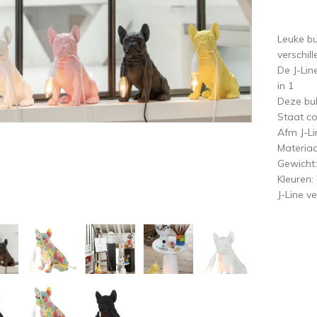
ige
V
Leuke bu
verschil
De J-Lin
in 1
Deze bul
Staat coo
Afm J-L
Materiaa
Gewicht:
Kleuren:
J-Line ve