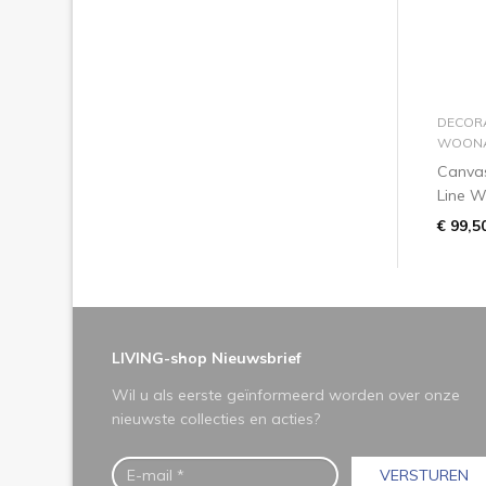
DECORA
WOONA
Canvas
Line W
€ 99,5
LIVING-shop Nieuwsbrief
Wil u als eerste geïnformeerd worden over onze
nieuwste collecties en acties?
VERSTUREN