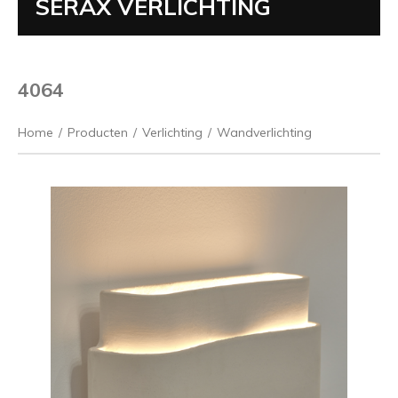
SERAX VERLICHTING
4064
Home
/
Producten
/
Verlichting
/
Wandverlichting
Vorige