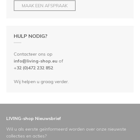
MAAK EEN AFSPRAAK
HULP NODIG?
Contacteer ons op
info@living-shop.eu
of
+
32 (0)472 232 852
Wij helpen u graag verder.
LIVING-shop Nieuwsbrief
Wil u als eerste geïnformeerd worden over onze nieuwste
collecties en acties?