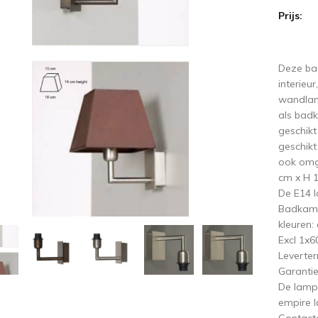
Prijs:
ige
V
Deze bad
interieu
wandlamp
als bad
geschikt
geschik
ook omg
cm x H 
De E14 
Badkamer
kleuren: 
Excl 1x
Leverter
Garantie
De lampe
empire l
Contacte