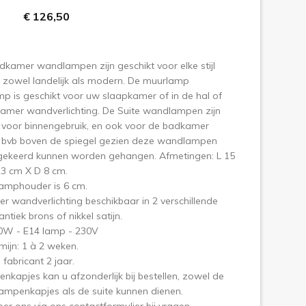
€ 126,50
olgende
kamer wandlampen zijn geschikt voor elke stijl
r, zowel landelijk als modern. De muurlamp
 is geschikt voor uw slaapkamer of in de hal of
kamer wandverlichting. De Suite wandlampen zijn
 voor binnengebruik, en ook voor de badkamer
t bvb boven de spiegel gezien deze wandlampen
ekeerd kunnen worden gehangen. Afmetingen: L 15
13 cm X D 8 cm.
lamphouder is 6 cm.
 wandverlichting beschikbaar in 2 verschillende
antiek brons of nikkel satijn.
60W - E14 lamp - 230V
mijn: 1 à 2 weken.
 fabricant 2 jaar.
nkapjes kan u afzonderlijk bij bestellen, zowel de
ampenkapjes als de suite kunnen dienen.
er ons via ons contactformulier bij vragen.