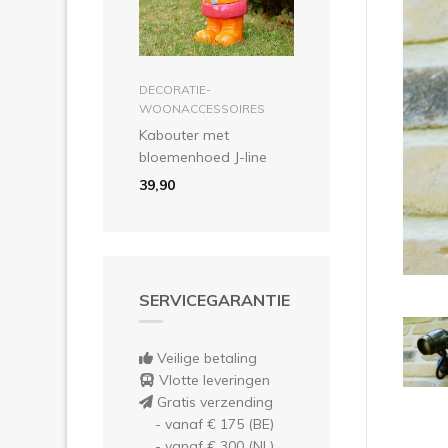
Vor
in winkelmandje
DECORATIE-
WOONACCESSOIRES
Kabouter met
bloemenhoed J-line
39,90
SERVICEGARANTIE
Veilige betaling
Vlotte leveringen
Gratis verzending
- vanaf € 175 (BE)
- vanaf € 300 (NL)