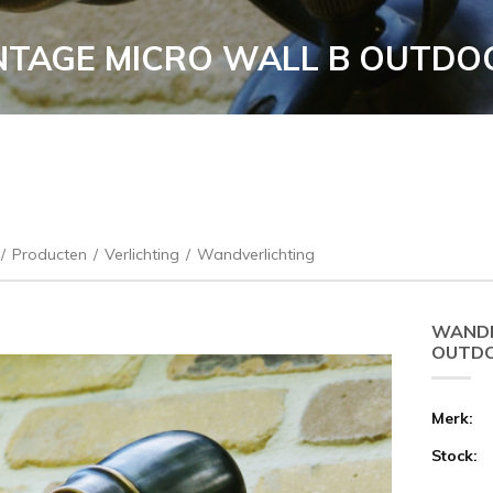
AGE MICRO WALL B OUTDOO
/
Producten
/
Verlichting
/
Wandverlichting
WANDL
OUTDO
Merk:
Stock: