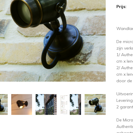
Prijs:
ige
V
Wandlam
De micr
zijn verk
1/ Authe
cm x le
2/ Authe
cm x le
door de
Uitvoeri
Levering
2 garant
De Micro
Authenta
geborste