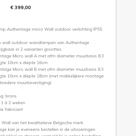
€ 399,00
olgende
p Authentage micro Wall outdoor verlichting IP55
o wall outdoor wandlampen van Authentage
rijgbaar in 2 varianten groottes:
ntage Micro wall A met afm diameter muurbasis 8,3
ngte 10cm x diepte 16cm
ntage Micro wall B met afm diameter muurbasis 8,3
ngte 10cm x diepte 18cm (met makkelijkere montage
 bredere muurbevestiging)
ng: brons
 1 à 2 weken
ie fabricant
 Wall van het kwalitatieve Belgische merk
ge kan je eveneens bestellen in de uitvoeringen
ld nikkel en chroom, vermeld bij je online bestelling