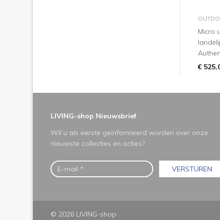
OUTDO
Micro
landeli
Authe
€ 525,
LIVING-shop Nieuwsbrief
Wil u als eerste geïnformeerd worden over onze
nieuwste collecties en acties?
VERSTUREN
© 2026 LIVING-shop