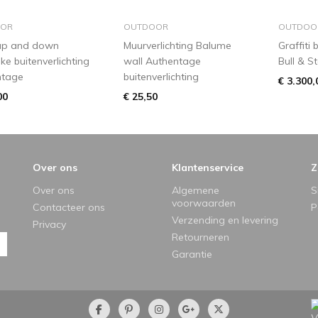
in winkelmandje
in winkelmandje
i
OR
OUTDOOR
OUTDOO
 up and down
Muurverlichting Balume
Graffiti
jke buitenverlichting
wall Authentage
Bull & St
ntage
buitenverlichting
€ 3.300,
00
€ 25,50
Over ons
Klantenservice
Z
Over ons
Algemene
S
voorwaarden
Contacteer ons
P
Verzending en levering
Privacy
Retourneren
Garantie