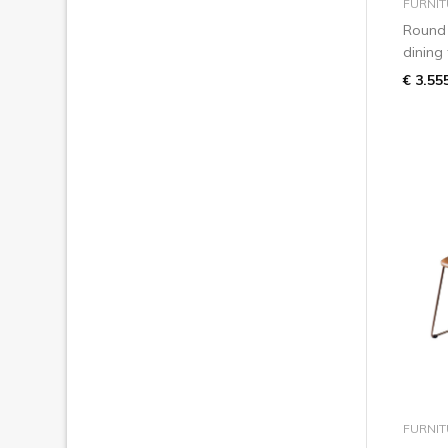
FURNIT
Round 
dining 
€ 3.55
FURNIT