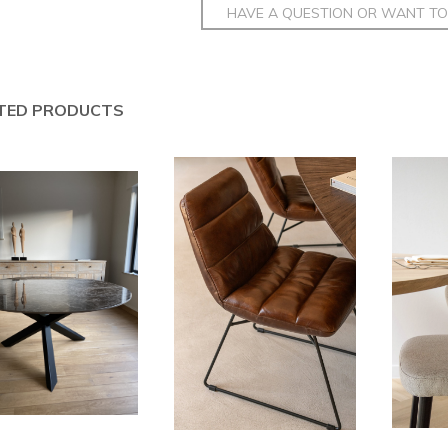
HAVE A QUESTION OR WANT TO 
TED PRODUCTS
add to basket
add to basket