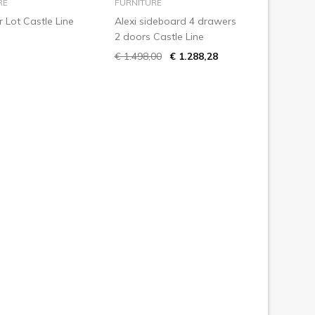
RE
FURNITURE
 Lot Castle Line
Alexi sideboard 4 drawers
2 doors Castle Line
€ 1.498,00
€ 1.288,28