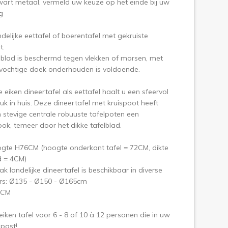
wart metaal, vermeld uw keuze op het einde bij uw
ng
ndelijke eettafel of boerentafel met gekruiste
t.
lblad is beschermd tegen vlekken of morsen, met
tvochtige doek onderhouden is voldoende.
 eiken dineertafel als eettafel haalt u een sfeervol
uk in huis. Deze dineertafel met kruispoot heeft
n stevige centrale robuuste tafelpoten een
ook, temeer door het dikke tafelblad.
ogte H76CM (hoogte onderkant tafel = 72CM, dikte
d = 4CM)
ak landelijke dineertafel is beschikbaar in diverse
rs: Ø135 - Ø150 - Ø165cm
6CM
eiken tafel voor 6 - 8 of 10 à 12 personen die in uw
 past!