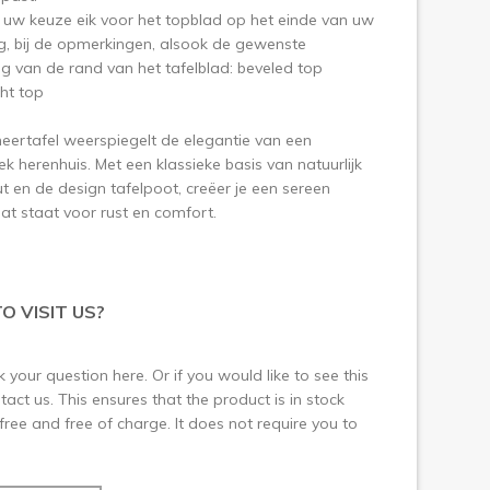
uw keuze eik voor het topblad op het einde van uw
ng, bij de opmerkingen, alsook de gewenste
g van de rand van het tafelblad: beveled top
ght top
eertafel weerspiegelt de elegantie van een
ek herenhuis. Met een klassieke basis van natuurlijk
t en de design tafelpoot, creëer je een sereen
at staat voor rust en comfort.
O VISIT US?
 your question here. Or if you would like to see this
ct us. This ensures that the product is in stock
 free and free of charge. It does not require you to