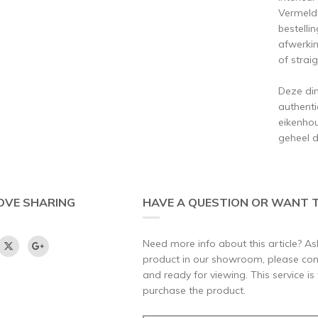
Vermeld 
bestelli
afwerkin
of strai
Deze din
authenti
eikenhou
geheel d
OVE SHARING
HAVE A QUESTION OR WANT T
Need more info about this article? Ask
product in our showroom, please conta
and ready for viewing. This service is
purchase the product.