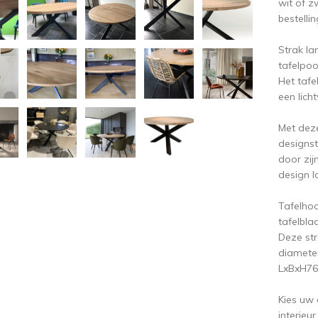
wit of z
bestelli
Strak la
tafelpoo
Het tafe
een lich
Met deze
designst
door zij
design l
Tafelho
tafelbla
Deze str
diamete
LxBxH7
Kies uw 
interieur