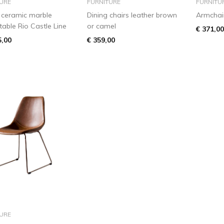
URE
FURNITURE
FURNITU
ceramic marble
Dining chairs leather brown
Armchair
table Rio Castle Line
or camel
€ 371,00
5,00
€ 359,00
add to basket
URE