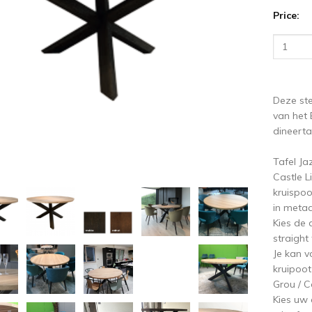
vious
N
Price:
Deze ste
van het 
dineertaf
Tafel Ja
Castle L
kruispoo
in metaa
Kies de 
straight
Je kan v
kruipoot 
Grou / C
Kies uw 