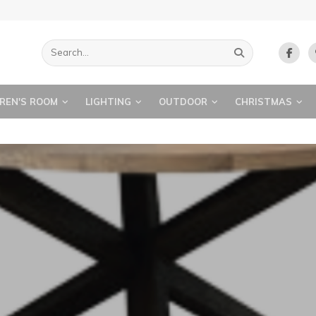
REN'S ROOM
LIGHTING
OUTDOOR
CHRISTMAS