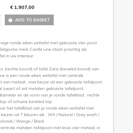
ext
€ 1.907,00
ADD TO BASKET
vige ronde eiken eettafel met gekruiste ster-poot
Belgische merk Castle Line staat prachtig als
el in uw interieur.
zz (rechte boord) of tafel Zara (beveled boord) van
ine is een ronde eiken eettafel met centrale
t van metaal ; met keuze uit een gekruiste tafelpoot
l zwart of wit metalen gekruiste tafelpoot,
diameter en de vorm van je ronde tafelblad : rechte
 top of schuine beveled top
oor het tafelblad van je ronde eiken eettafel met
kiezen uit 7 kleuren eik : Wit / Naturel / Grey wash /
olonial / Wenge / Black
centrale metalen tafelpoot met kruis ster metaal, in