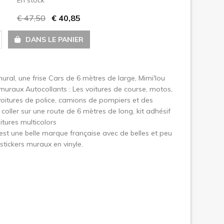
€ 47,50
€ 40,85
uivant
DANS LE PANIER
mural, une frise Cars de 6 mètres de large, Mimi'lou
 muraux Autocollants : Les voitures de course, motos,
voitures de police, camions de pompiers et des
 coller sur une route de 6 mètres de long, kit adhésif
itures multicolors
est une belle marque française avec de belles et peu
stickers muraux en vinyle.