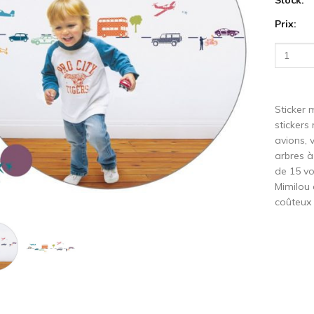
Prix:
cédent
S
Sticker 
stickers
avions, 
arbres à
de 15 vo
Mimilou 
coûteux 