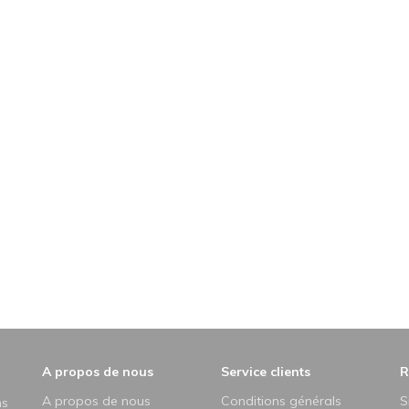
A propos de nous
Service clients
R
A propos de nous
Conditions générals
S
ns