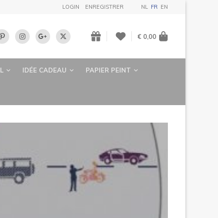
LOGIN
ENREGISTRER
NL
FR
EN
€ 0,00
L
IDÉE CADEAU
PAPIER PEINT