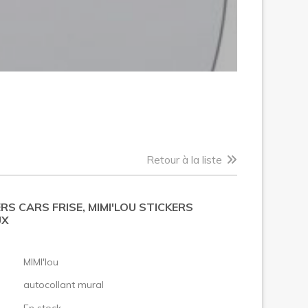
Retour à la liste
RS CARS FRISE, MIMI'LOU STICKERS
UX
:
MIMI'lou
autocollant mural
En stock