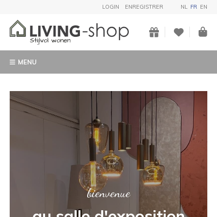
LOGIN
ENREGISTRER
NL
FR
EN
MENU
ART
Achetez une statue de