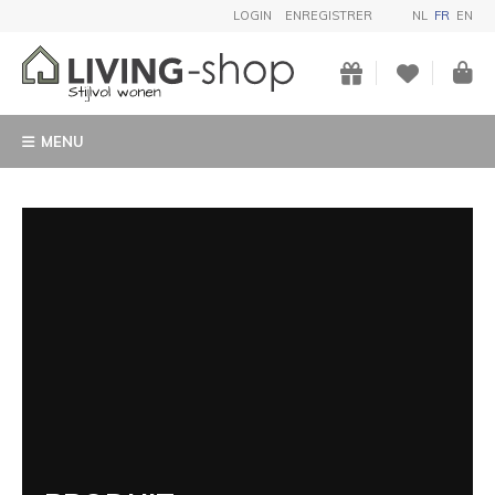
LOGIN
ENREGISTRER
NL
FR
EN
MENU