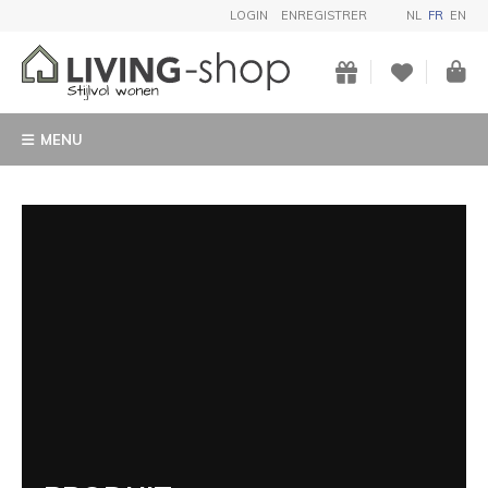
LOGIN
ENREGISTRER
NL
FR
EN
MENU