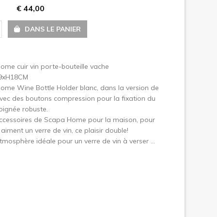
€ 44,00
uivant
DANS LE PANIER
me cuir vin porte-bouteille vache
x9xH18CM
me Wine Bottle Holder blanc, dans la version de
vec des boutons compression pour la fixation du
poignée robuste.
ccessoires de Scapa Home pour la maison, pour
 aiment un verre de vin, ce plaisir double!
atmosphère idéale pour un verre de vin à verser ...