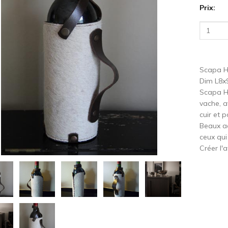
Prix:
cédent
S
Scapa Ho
Dim L8
Scapa Ho
vache, a
cuir et 
Beaux a
ceux qui
Créer l'