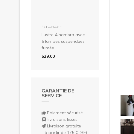
Pré
dans le panier
ÉCLAIRAGE
Lustre Alhambra avec
5 lampes suspendues
fumée
529,00
GARANTIE DE
SERVICE
Paiement sécurisé
livraisons lisses
Livraison gratuite
- à partir de 175 € (BE)