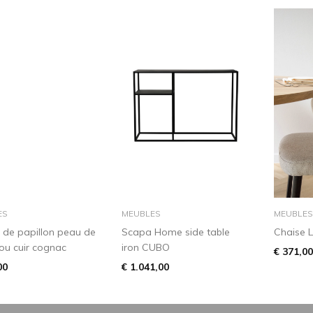
dans le panier
dans le panier
ES
MEUBLES
MEUBLES
 de papillon peau de
Scapa Home side table
Chaise L
ou cuir cognac
iron CUBO
€ 371,00
00
€ 1.041,00