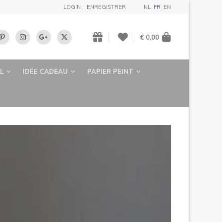
LOGIN
ENREGISTRER
NL
FR
EN
€ 0,00
L
IDÉE CADEAU
PAPIER PEINT