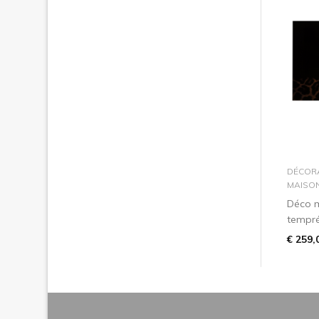
DÉCOR
MAISO
Déco m
tempr
€ 259,