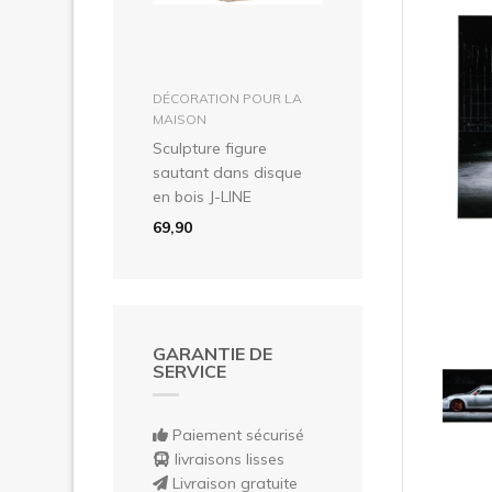
Pré
dans le panier
DÉCORATION POUR LA
MAISON
Sculpture figure
sautant dans disque
en bois J-LINE
69,90
GARANTIE DE
SERVICE
Paiement sécurisé
livraisons lisses
Livraison gratuite