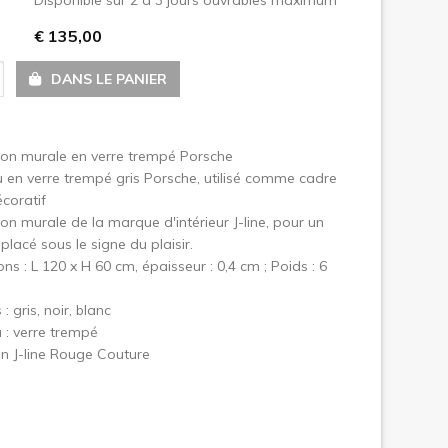
€ 135,00
uivant
DANS LE PANIER
ion murale en verre trempé Porsche
en verre trempé gris Porsche, utilisé comme cadre
coratif
on murale de la marque d'intérieur J-line, pour un
 placé sous le signe du plaisir.
ns : L 120 x H 60 cm, épaisseur : 0,4 cm ; Poids : 6
: gris, noir, blanc
 : verre trempé
on J-line Rouge Couture