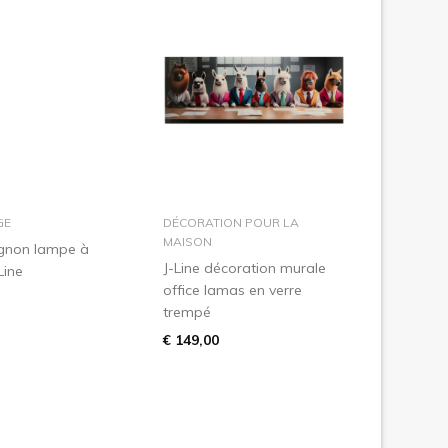
dans le panier
dans le panier
GE
DÉCORATION POUR LA
MAISON
gnon lampe à
J-Line décoration murale
Line
office lamas en verre
trempé
€ 149,00