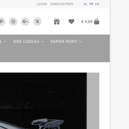
LOGIN
ENREGISTRER
NL
FR
EN
€ 0,00
L
IDÉE CADEAU
PAPIER PEINT