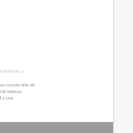
dans le panier
ION POUR LA
on murale tête de
Yak tableau
f J-Line