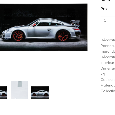
Prix:
cédent
S
Décorat
Panneau 
mural dé
Décorati
intérieur
Dimensio
kg
Couleurs 
Matériau
Collecti