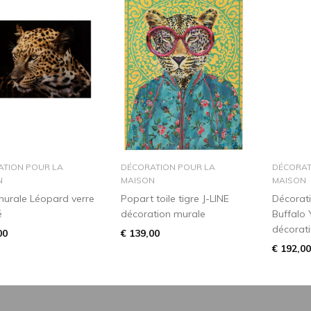
dans le panier
dans le panier
ATION POUR LA
DÉCORATION POUR LA
DÉCORAT
N
MAISON
MAISON
urale Léopard verre
Popart toile tigre J-LINE
Décorati
é
décoration murale
Buffalo 
décorati
00
€ 139,00
€ 192,00