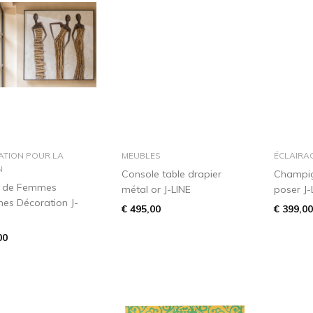
dans le panier
dans le panier
ATION POUR LA
MEUBLES
ÉCLAIRA
N
Console table drapier
Champi
e de Femmes
métal or J-LINE
poser J-
ines Décoration J-
€ 495,00
€ 399,00
00