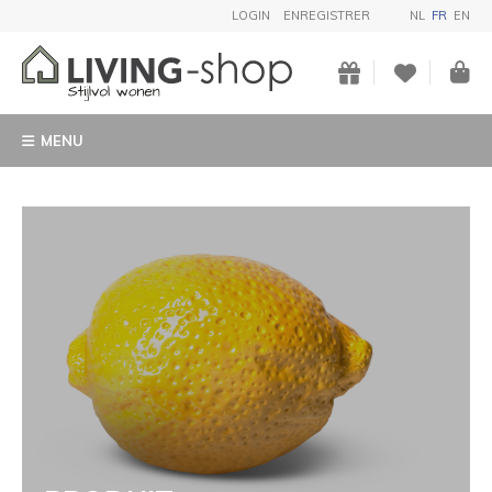
LOGIN
ENREGISTRER
NL
FR
EN
MENU