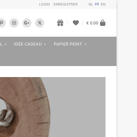
LOGIN
ENREGISTRER
NL
FR
EN
€ 0,00
L
IDÉE CADEAU
PAPIER PEINT