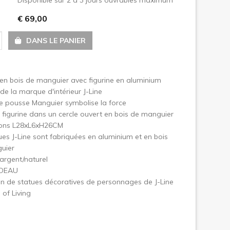
€ 69,00
uivant
DANS LE PANIER
en bois de manguier avec figurine en aluminium
de la marque d'intérieur J-Line
e pousse Manguier symbolise la force
figurine dans un cercle ouvert en bois de manguier
ons L28xL6xH26CM
ues J-Line sont fabriquées en aluminium et en bois
uier
argent/naturel
ADEAU
on de statues décoratives de personnages de J-Line
 of Living