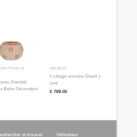
dans le panier
dans le panier
ION POUR LA
MEUBLES
Cottage armoire Shanil J-
ores Oriental
Line
es Boho Décoration
€ 789,00
echercher et trouver
Utilisateur