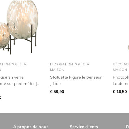
dans le panier
dans le panier
ATION POUR LA
DÉCORATION POUR LA
DÉCORAT
N
MAISON
MAISON
vase en verre
Statuette Figure le penseur
Photoph
té sur pied métal J-
J-Line
Lantern
€ 59,90
€ 16,50
5
A propos de nous
Service clients
R