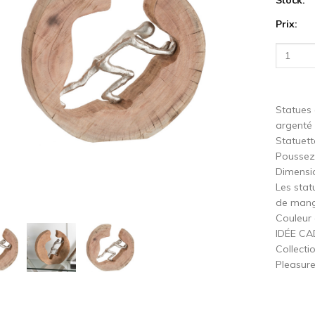
Prix:
cédent
S
Statues 
argenté 
Statuett
Poussez 
Dimensi
Les stat
de mang
Couleur 
IDÉE C
Collecti
Pleasure