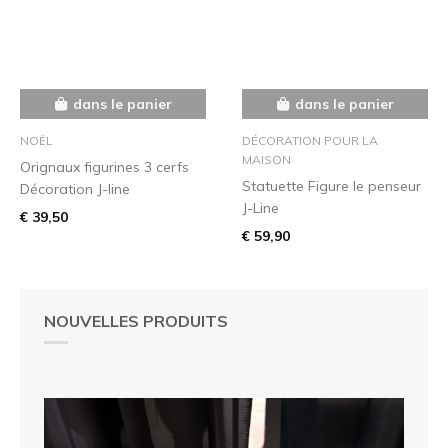
dans le panier
dans le panier
NOËL
DÉCORATION POUR LA
MAISON
Orignaux figurines 3 cerfs
Statuette Figure le penseur
Décoration J-line
J-Line
€ 39,50
€ 59,90
NOUVELLES PRODUITS