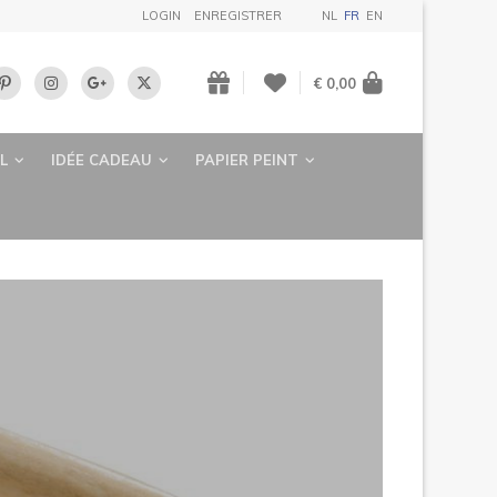
LOGIN
ENREGISTRER
NL
FR
EN
€ 0,00
L
IDÉE CADEAU
PAPIER PEINT