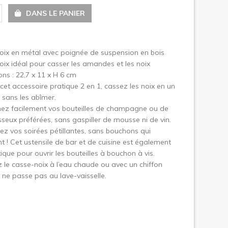
DANS LE PANIER
uivant
oix en métal avec poignée de suspension en bois
ix idéal pour casser les amandes et les noix
ns : 22,7 x 11 x H 6 cm
cet accessoire pratique 2 en 1, cassez les noix en un
l sans les abîmer.
ez facilement vos bouteilles de champagne ou de
seux préférées, sans gaspiller de mousse ni de vin.
ez vos soirées pétillantes, sans bouchons qui
nt ! Cet ustensile de bar et de cuisine est également
tique pour ouvrir les bouteilles à bouchon à vis.
 le casse-noix à l’eau chaude ou avec un chiffon
 ne passe pas au lave-vaisselle.