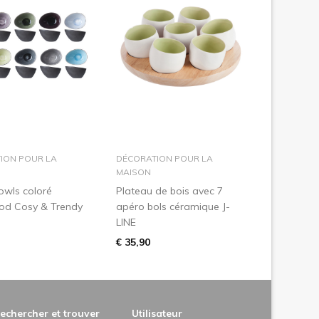
dans le panier
dans le panier
ION POUR LA
DÉCORATION POUR LA
MAISON
owls coloré
Plateau de bois avec 7
ood Cosy & Trendy
apéro bols céramique J-
LINE
€ 35,90
echercher et trouver
Utilisateur