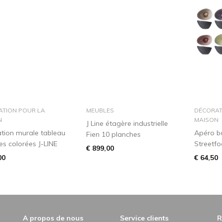
dans le panier
dans le panier
ATION POUR LA
MEUBLES
DÉCORAT
N
MAISON
J Line étagère industrielle
tion murale tableau
Apéro b
Fien 10 planches
s colorées J-LINE
Streetf
€ 899,00
00
€ 64,50
A propos de nous
Service clients
R