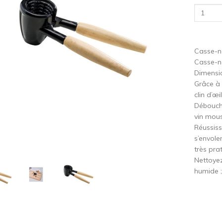
cédent
S
Casse-n
Casse-no
Dimensio
Grâce à 
clin d’œi
Débouch
vin mous
Réussiss
s’envole
très pra
Nettoyez
humide ;