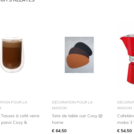
dans le panier
dans le panier
ATION POUR LA
DÉCORATION POUR LA
DÉCORAT
N
MAISON
MAISON
e Tasses à café verre
Sets de table cuir Cosy @
Cafetière
 paroi Cosy &
home
moka 3 
€ 64,50
€ 54,50