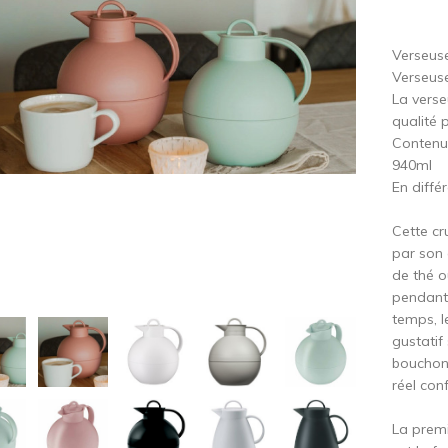
cédent
S
Verseuse
Verseuse
La verse
qualité 
Contenu 
940ml
En diffé
Cette cr
par son 
de thé o
pendant 
temps, l
gustatif 
bouchon 
réel con
La premi