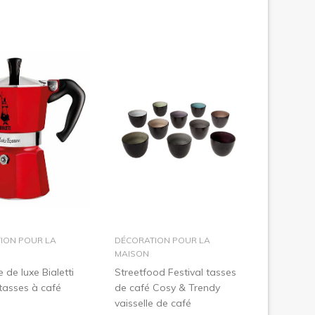
dans le panier
dans le panier
ION POUR LA
DÉCORATION POUR LA
MAISON
 de luxe Bialetti
Streetfood Festival tasses
tasses à café
de café Cosy & Trendy
vaisselle de café