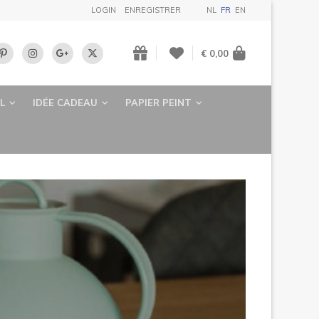
LOGIN
ENREGISTRER
NL
FR
EN
€ 0,00
L
IDÉE CADEAU
PAPIER PEINT