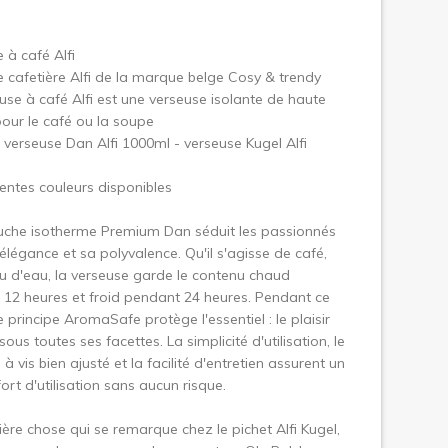
uivant
 à café Alfi
 cafetière Alfi de la marque belge Cosy & trendy
use à café Alfi est une verseuse isolante de haute
pour le café ou la soupe
verseuse Dan Alfi 1000ml - verseuse Kugel Alfi
rentes couleurs disponibles
uche isotherme Premium Dan séduit les passionnés
élégance et sa polyvalence. Qu'il s'agisse de café,
u d'eau, la verseuse garde le contenu chaud
12 heures et froid pendant 24 heures. Pendant ce
e principe AromaSafe protège l'essentiel : le plaisir
sous toutes ses facettes. La simplicité d'utilisation, le
à vis bien ajusté et la facilité d'entretien assurent un
fort d'utilisation sans aucun risque.
ère chose qui se remarque chez le pichet Alfi Kugel,