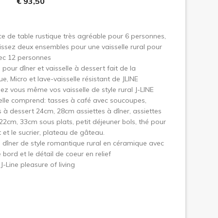
€ 93,50
uivant
ce de table rustique très agréable pour 6 personnes,
issez deux ensembles pour une vaisselle rural pour
ec 12 personnes
 pour dîner et vaisselle à dessert fait de la
e, Micro et lave-vaisselle résistant de JLINE
 vous même vos vaisselle de style rural J-LINE
elle comprend: tasses à café avec soucoupes,
s à dessert 24cm, 28cm assiettes à dîner, assiettes
22cm, 33cm sous plats, petit déjeuner bols, thé pour
it et le sucrier, plateau de gâteau.
e dîner de style romantique rural en céramique avec
 bord et le détail de coeur en relief
J-Line pleasure of living