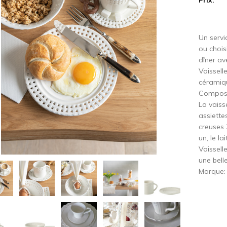
cédent
S
Un servi
ou chois
dîner av
Vaisselle
céramiqu
Composez
La vaiss
assiette
creuses 
un, le la
Vaissell
une belle
Marque: 