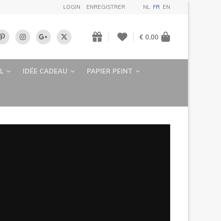
LOGIN
ENREGISTRER
NL
FR
EN
€ 0,00
L
IDÉE CADEAU
PAPIER PEINT