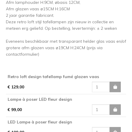
Afm lamphouder H:9CM, øbasis 12CM,
Afm glazen vaas ø15CM H:16CM
2 jaar garantie fabricant.
Deze retro loft stijl tafellampen zijn nieuw in collectie en
meteen erg geliefd. Op bestelling, levertermijn: ± 2 weken
Eveneens beschikbaar met transparant helder glas vaas en/of
grotere afm glazen vaas ø19CM H:24CM (prijs via
contactformulier)
Retro loft design tafellamp fumé glazen vaas
€ 129,00
Lampe à poser LED fleur design
€ 99,00
LED Lampe à poser fleur design