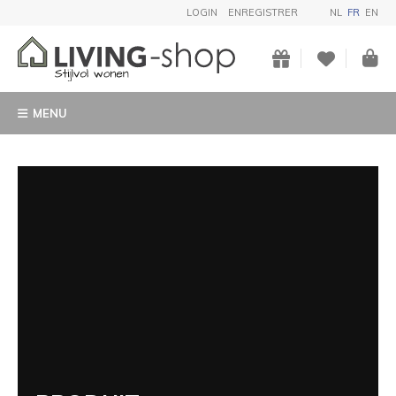
LOGIN
ENREGISTRER
NL
FR
EN
MENU