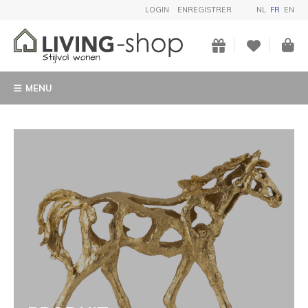
LOGIN
ENREGISTRER
NL
FR
EN
MENU