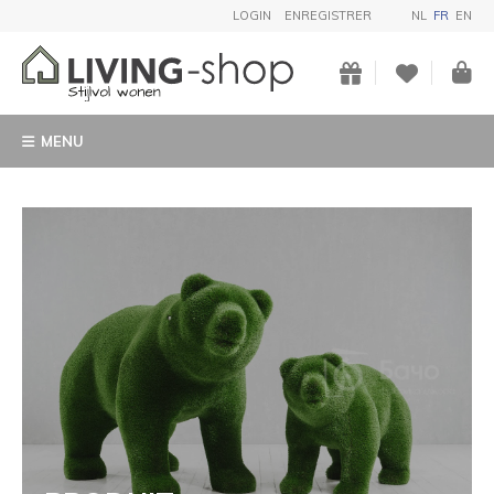
LOGIN
ENREGISTRER
NL
FR
EN
MENU