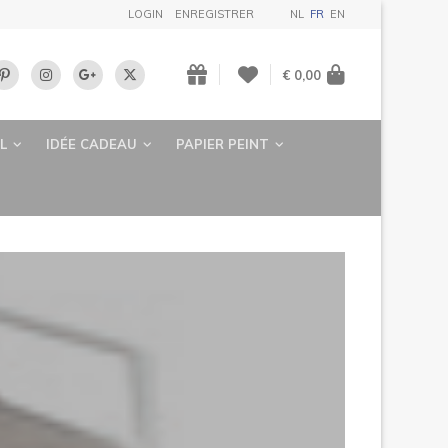
LOGIN
ENREGISTRER
NL
FR
EN
€ 0,00
L
IDÉE CADEAU
PAPIER PEINT