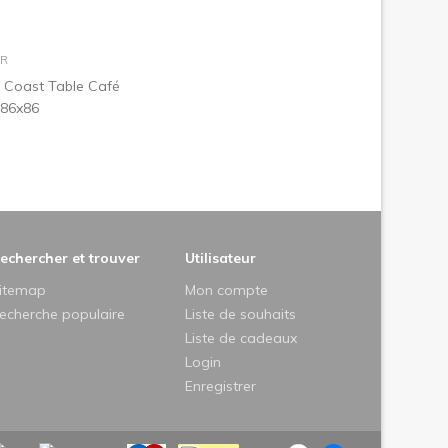
dans le panier
UR
 Coast Table Café
 86x86
echercher et trouver
Utilisateur
itemap
Mon compte
echerche populaire
Liste de souhaits
Liste de cadeaux
Login
Enregistrer