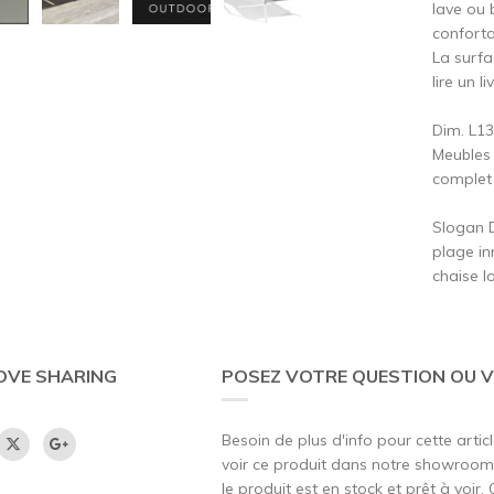
lave ou 
conforta
La surfa
lire un l
Dim. L1
Meubles 
complet i
Slogan D
plage i
chaise l
OVE SHARING
POSEZ VOTRE QUESTION OU V
Besoin de plus d'info pour cette artic
voir ce produit dans notre showroom,
le produit est en stock et prêt à voir.