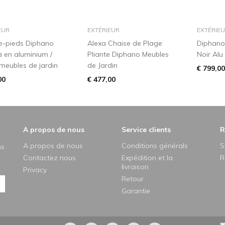
dans le panier
dans le panier
EUR
EXTÉRIEUR
EXTÉRIE
e-pieds Diphano
Alexa Chaise de Plage
Diphano
a en aluminium /
Pliante Diphano Meubles
Noir Alu
 meubles de jardin
de Jardin
€ 799,00
00
€ 477,00
A propos de nous
Service clients
R
A propos de nous
Conditions générals
S
ns
Contactez nous
Expédition et la
R
livraison
Privacy
Retour
Garantie