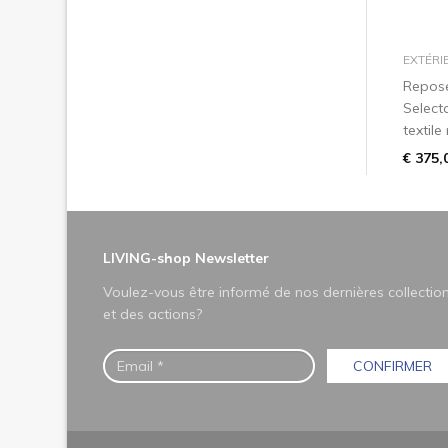
EXTÉRI
Repos
Select
textile
€ 375,
LIVING-shop Newsletter
Voulez-vous être informé de nos dernières collectio
et des actions?
CONFIRMER