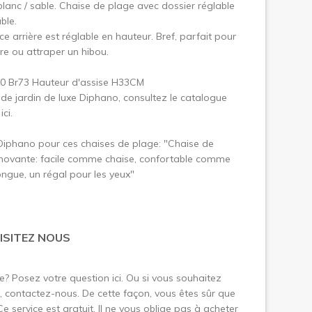
blanc / sable. Chaise de plage avec dossier réglable
ble.
ce arrière est réglable en hauteur. Bref, parfait pour
ivre ou attraper un hibou.
30 Br73 Hauteur d'assise H33CM
de jardin de luxe Diphano, consultez le catalogue
ci.
iphano pour ces chaises de plage: "Chaise de
nnovante: facile comme chaise, confortable comme
ongue, un régal pour les yeux"
ISITEZ NOUS
le? Posez votre question ici. Ou si vous souhaitez
 contactez-nous. De cette façon, vous êtes sûr que
 Ce service est gratuit. Il ne vous oblige pas à acheter