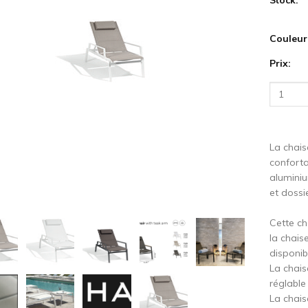
cédent
S
Couleur
Prix:
La chais
conforta
alumini
et dossi
Cette ch
la chais
disponib
La chais
réglable
La chais