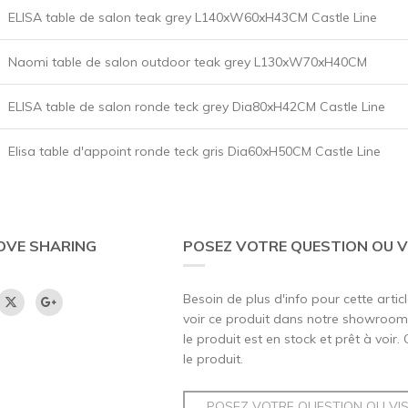
ELISA table de salon teak grey L140xW60xH43CM Castle Line
Naomi table de salon outdoor teak grey L130xW70xH40CM
ELISA table de salon ronde teck grey Dia80xH42CM Castle Line
Elisa table d'appoint ronde teck gris Dia60xH50CM Castle Line
OVE SHARING
POSEZ VOTRE QUESTION OU V
Besoin de plus d'info pour cette artic
voir ce produit dans notre showroom,
le produit est en stock et prêt à voir.
le produit.
POSEZ VOTRE QUESTION OU VI