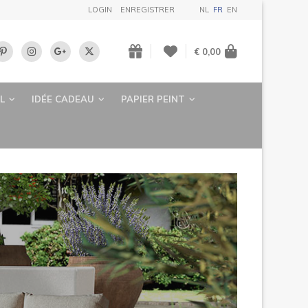
LOGIN
ENREGISTRER
NL
FR
EN
€ 0,00
L
IDÉE CADEAU
PAPIER PEINT