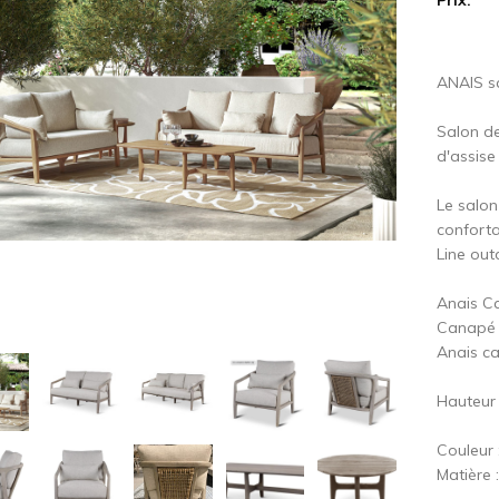
cédent
S
ANAIS sa
Salon de
d'assise
Le salon
conforta
Line out
Anais C
Canapé 
Anais c
Hauteur
Couleur :
Matière 