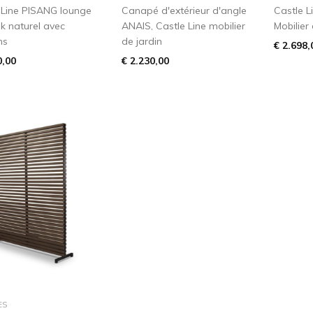
 Line PISANG lounge
Canapé d'extérieur d'angle
Castle 
ak naturel avec
ANAIS, Castle Line mobilier
Mobilier 
ns
de jardin
€ 2.698,
0,00
€ 2.230,00
dans le panier
ES