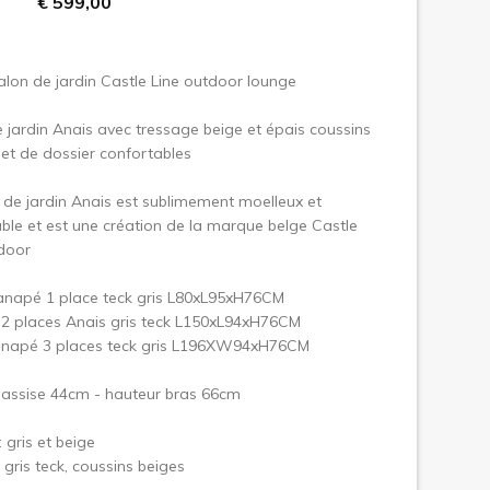
€ 599,00
uivant
lon de jardin Castle Line outdoor lounge
 jardin Anais avec tressage beige et épais coussins
 et de dossier confortables
 de jardin Anais est sublimement moelleux et
ble et est une création de la marque belge Castle
door
anapé 1 place teck gris L80xL95xH76CM
2 places Anais gris teck L150xL94xH76CM
anapé 3 places teck gris L196XW94xH76CM
 assise 44cm - hauteur bras 66cm
 gris et beige
: gris teck, coussins beiges