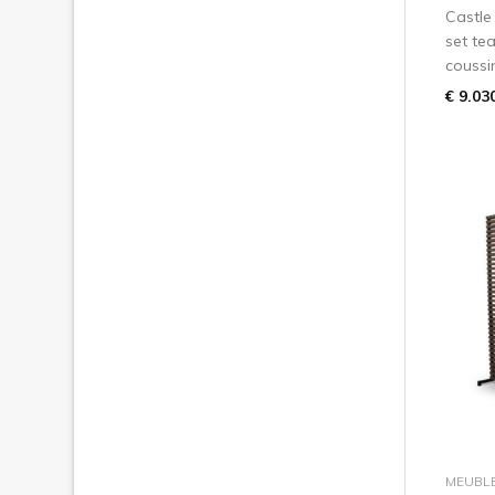
Castle
set te
coussi
€ 9.03
MEUBL