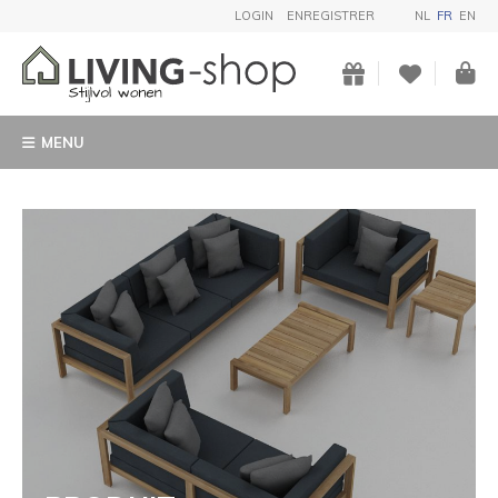
LOGIN
ENREGISTRER
NL
FR
EN
MENU