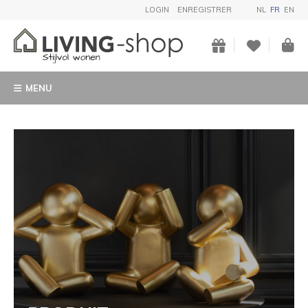
LOGIN
ENREGISTRER
NL
FR
EN
MENU