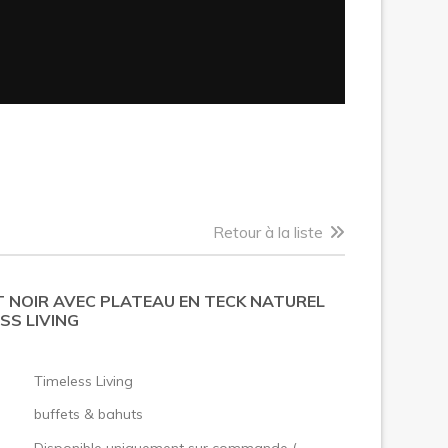
Retour à la liste
T NOIR AVEC PLATEAU EN TECK NATUREL
SS LIVING
:
Timeless Living
buffets & bahuts
Disponible uniquement sur commande (