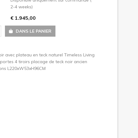
2-4 weeks)
uivant
€ 1.945,00
DANS LE PANIER
oir avec plateau en teck naturel Timeless Living
 portes 4 tiroirs placage de teck noir ancien
ions L220xW53xH96CM