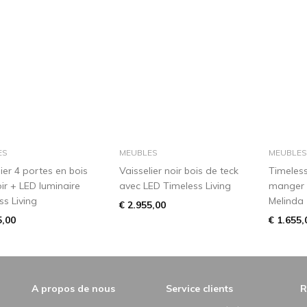
dans le panier
dans le panier
ES
MEUBLES
MEUBLES
ier 4 portes en bois
Vaisselier noir bois de teck
Timeless
oir + LED luminaire
avec LED Timeless Living
manger 
ss Living
Melinda
€ 2.955,00
5,00
€ 1.655,
A propos de nous
Service clients
R