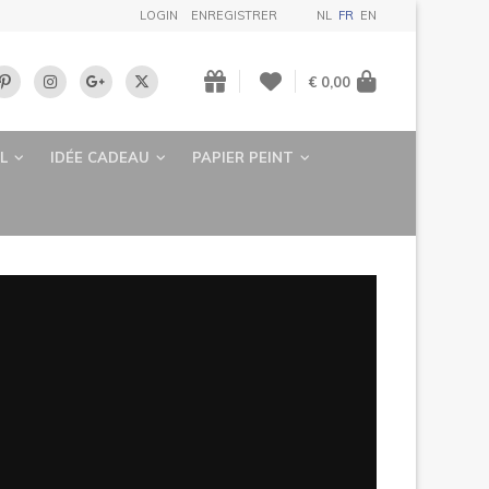
LOGIN
ENREGISTRER
NL
FR
EN
€ 0,00
L
IDÉE CADEAU
PAPIER PEINT