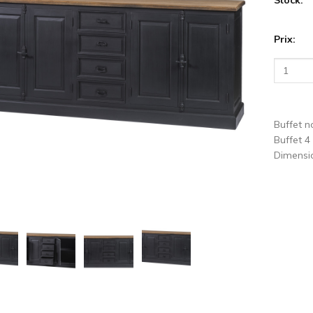
cédent
S
Prix:
Buffet n
Buffet 4
Dimens