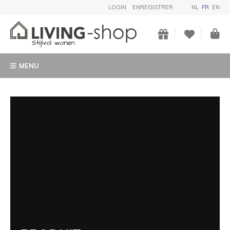
LOGIN
ENREGISTRER
NL
FR
EN
MENU