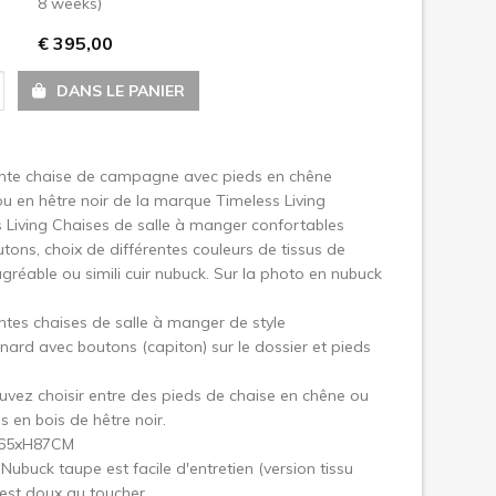
8 weeks)
€ 395,00
uivant
DANS LE PANIER
te chaise de campagne avec pieds en chêne
ou en hêtre noir de la marque Timeless Living
 Living Chaises de salle à manger confortables
tons, choix de différentes couleurs de tissus de
agréable ou simili cuir nubuck. Sur la photo en nubuck
es chaises de salle à manger de style
rd avec boutons (capiton) sur le dossier et pieds
vez choisir entre des pieds de chaise en chêne ou
s en bois de hêtre noir.
x65xH87CM
 Nubuck taupe est facile d'entretien (version tissu
 est doux au toucher.