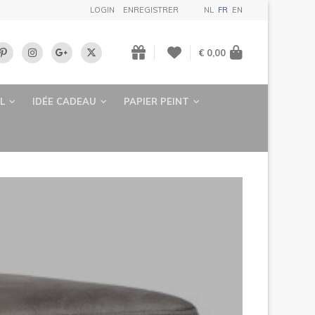
LOGIN
ENREGISTRER
NL
FR
EN
€ 0,00
L
IDÉE CADEAU
PAPIER PEINT