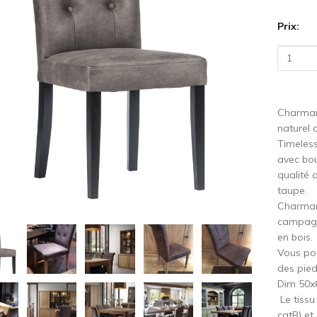
Prix:
cédent
S
Charman
naturel 
Timeless
avec bou
qualité 
taupe.
Charmant
campagna
en bois.
Vous pou
des pied
Dim 50
Le tissu
catB) et