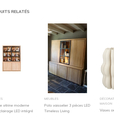
UITS RELATÉS
dans le panier
dans le panier
ES
MEUBLES
DÉCORAT
MAISON
e vitrine moderne
Polo vaisselier 3 pièces LED
Vases o
clairage LED intégré
Timeless Living