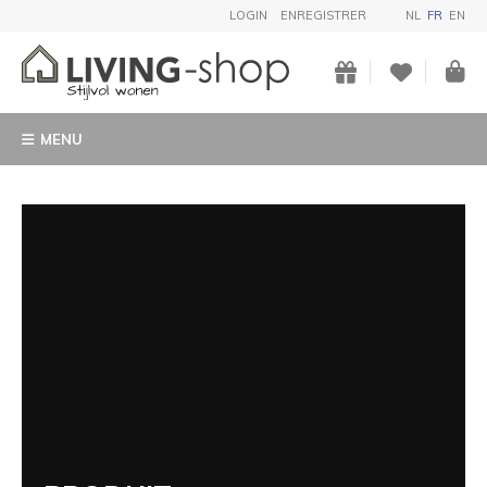
LOGIN
ENREGISTRER
NL
FR
EN
MENU