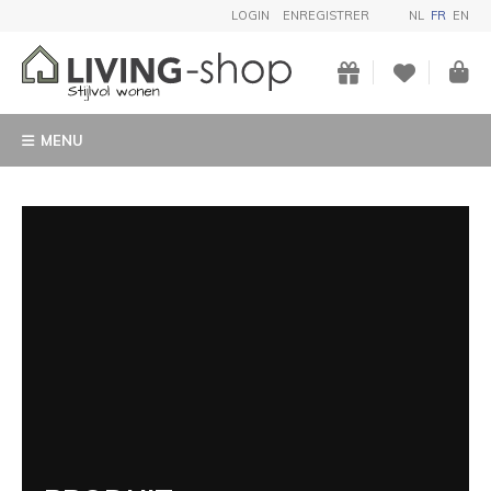
LOGIN
ENREGISTRER
NL
FR
EN
MENU