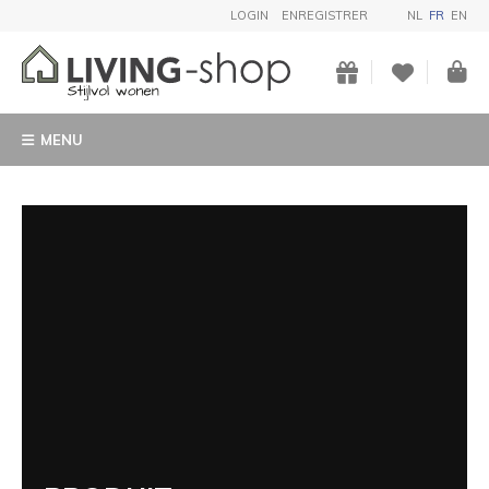
LOGIN
ENREGISTRER
NL
FR
EN
MENU