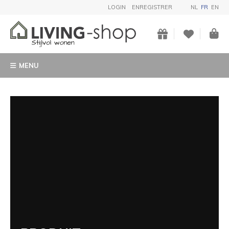
LOGIN
ENREGISTRER
NL
FR
EN
MENU