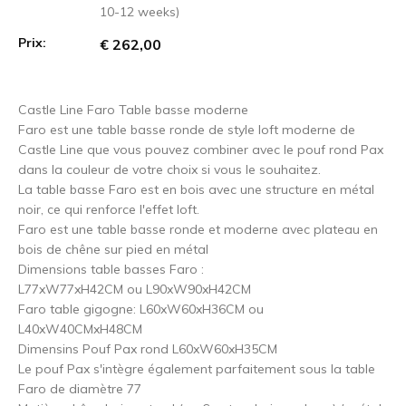
10-12 weeks)
Prix:
€ 262,00
Castle Line Faro Table basse moderne
Faro est une table basse ronde de style loft moderne de
Castle Line que vous pouvez combiner avec le pouf rond Pax
dans la couleur de votre choix si vous le souhaitez.
La table basse Faro est en bois avec une structure en métal
noir, ce qui renforce l'effet loft.
Faro est une table basse ronde et moderne avec plateau en
bois de chêne sur pied en métal
Dimensions table basses Faro :
L77xW77xH42CM ou L90xW90xH42CM
Faro table gigogne: L60xW60xH36CM ou
L40xW40CMxH48CM
Dimensins Pouf Pax rond L60xW60xH35CM
Le pouf Pax s'intègre également parfaitement sous la table
Faro de diamètre 77