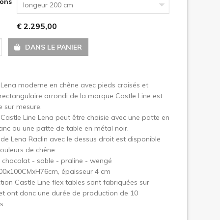
ons
longeur 200 cm
€ 2.295,00
uivant
DANS LE PANIER
 Lena moderne en chêne avec pieds croisés et
rectangulaire arrondi de la marque Castle Line est
e sur mesure.
 Castle Line Lena peut être choisie avec une patte en
anc ou une patte de table en métal noir.
 de Lena Raclin avec le dessus droit est disponible
ouleurs de chêne:
- chocolat - sable - praline - wengé
L200x100CMxH76cm, épaisseur 4 cm
ction Castle Line flex tables sont fabriquées sur
et ont donc une durée de production de 10
s