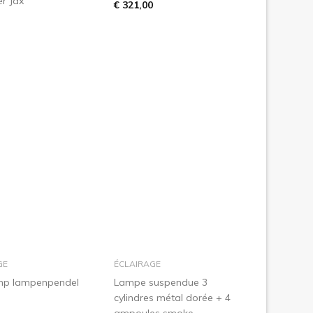
r Jax
€ 321,00
dans le panier
dans le panier
GE
ÉCLAIRAGE
mp lampenpendel
Lampe suspendue 3
cylindres métal dorée + 4