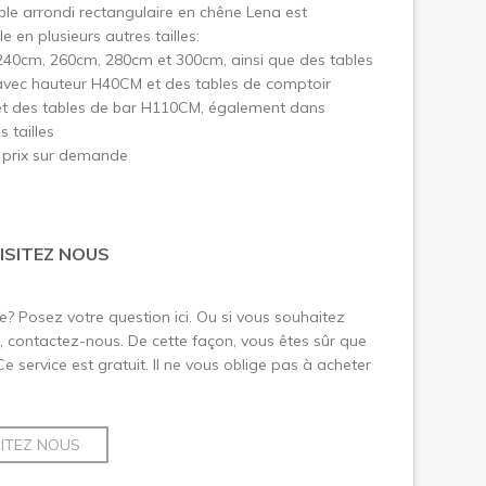
ble arrondi rectangulaire en chêne Lena est
e en plusieurs autres tailles:
240cm, 260cm, 280cm et 300cm, ainsi que des tables
avec hauteur H40CM et des tables de comptoir
t des tables de bar H110CM, également dans
s tailles
 prix sur demande
ISITEZ NOUS
le? Posez votre question ici. Ou si vous souhaitez
 contactez-nous. De cette façon, vous êtes sûr que
 Ce service est gratuit. Il ne vous oblige pas à acheter
SITEZ NOUS