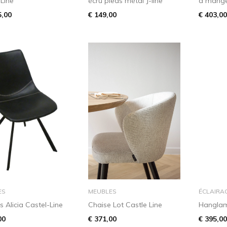
 Line
écru pieds métal J-line
à mange
5,00
€ 149,00
€ 403,00
dans le panier
dans le panier
ES
MEUBLES
ÉCLAIRA
s Alicia Castel-Line
Chaise Lot Castle Line
Hangla
00
€ 371,00
€ 395,00