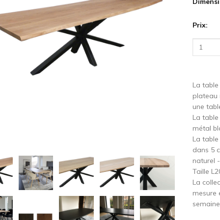
Dimensi
Prix:
cédent
S
La table
plateau 
une tabl
La table
métal bl
La table
dans 5 c
naturel 
Taille 
La colle
mesure 
semaine