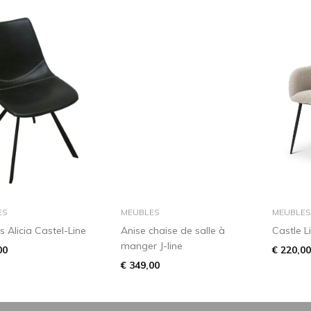
dans le panier
dans le panier
ES
MEUBLES
MEUBLES
s Alicia Castel-Line
Anise chaise de salle à
Castle Li
manger J-line
00
€ 220,00
€ 349,00