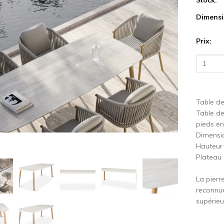
Dimensi
cédent
S
Prix:
Table de
Table de
pieds en
Dimensio
Hauteur 
Plateau 
La pierre
reconnue
supérieur