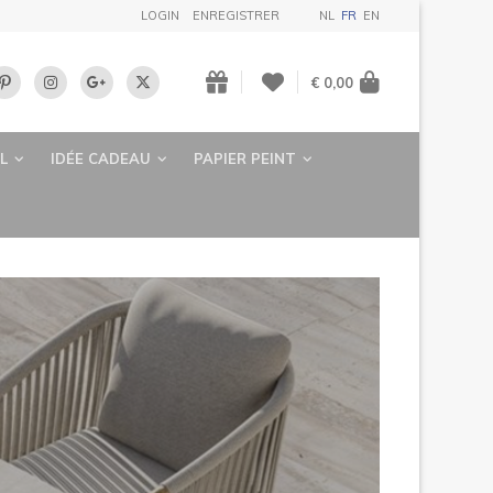
LOGIN
ENREGISTRER
NL
FR
EN
€ 0,00
L
IDÉE CADEAU
PAPIER PEINT