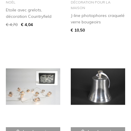
NOËL
DÉCORATION POUR LA
MAISON
Etoile avec grelots,
J-line photophores craquelé
décoration Countryfield
verre bougeoirs
€ 4,70
€ 4,04
€ 10,50