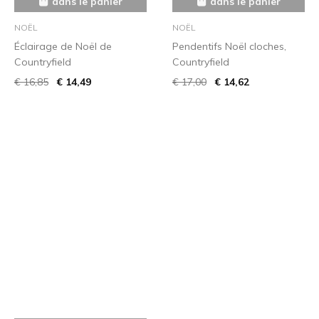
dans le panier
dans le panier
NOËL
NOËL
Éclairage de Noël de
Pendentifs Noël cloches,
Countryfield
Countryfield
€ 16,85
€ 14,49
€ 17,00
€ 14,62