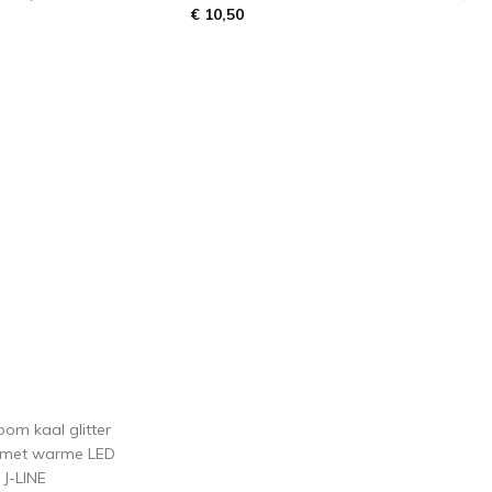
€ 10,50
in winkelmandje
oom kaal glitter
 met warme LED
s J-LINE