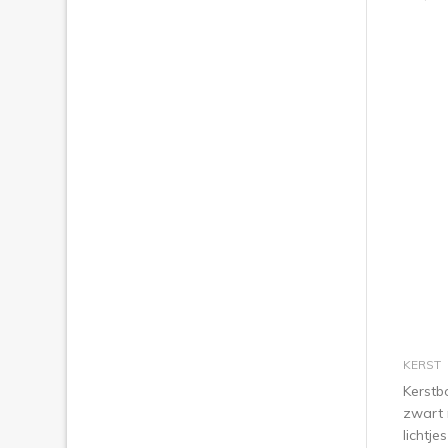
KERST
Kerstb
zwart
lichtje