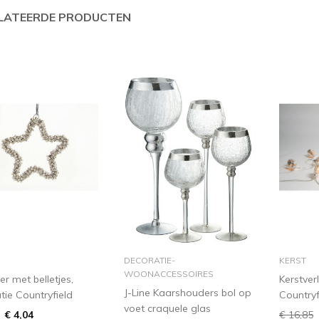
LATEERDE PRODUCTEN
in winkelmandje
in winkelmandje
i
DECORATIE-
KERST
WOONACCESSOIRES
er met belletjes,
Kerstver
J-Line Kaarshouders bol op
tie Countryfield
Countryf
voet craquele glas
€ 4,04
€ 16,85