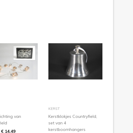
n winkelmandje
in winkelmandje
KERST
lichting van
Kerstklokjes Countryfield,
ield
set van 4
kerstboomhangers
€ 14,49