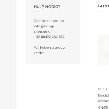
GERE
HULP NODIG?
Contacteer ons op
info@living-
shop.eu
of
+
32 (0)472 232 852
Wij helpen u graag
verder.
KERST
Kerstst
decora
€ 4,70