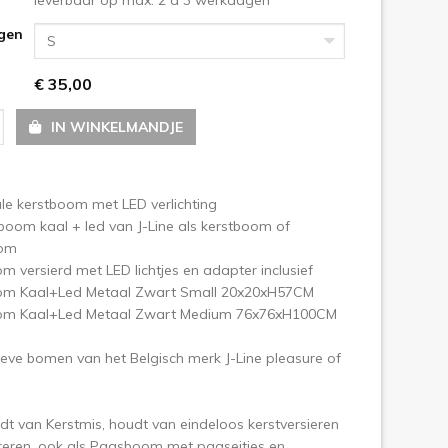
gen
S
olgende
€ 35,00
IN WINKELMANDJE
ale kerstboom met LED verlichting
oom kaal + led van J-Line als kerstboom of
om
m versierd met LED lichtjes en adapter inclusief
m Kaal+Led Metaal Zwart Small 20x20xH57CM
m Kaal+Led Metaal Zwart Medium 76x76xH100CM
eve bomen van het Belgisch merk J-Line pleasure of
t van Kerstmis, houdt van eindeloos kerstversieren
reren, ook als Paasboom met paaseitjes en