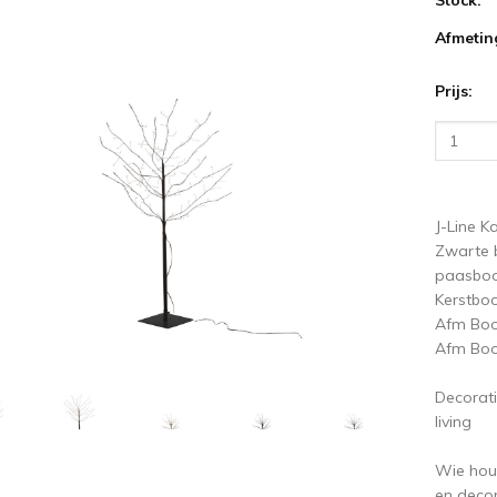
Afmetin
ige
V
Prijs:
J-Line K
Zwarte b
paasbo
Kerstboo
Afm Boo
Afm Boo
Decorati
living
Wie houd
en deco