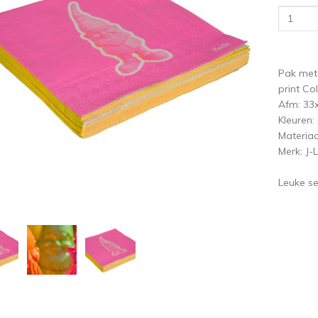
ige
V
Pak met 
print Col
Afm: 33
Kleuren:
Materiaa
Merk: J-L
Leuke se