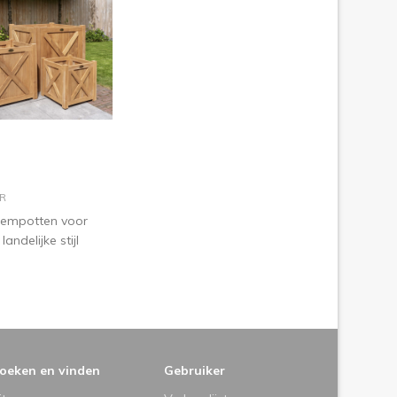
n winkelmandje
R
oempotten voor
landelijke stijl
oeken en vinden
Gebruiker