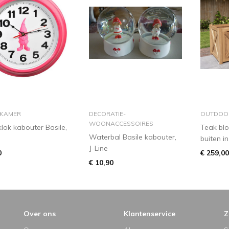
in winkelmandje
in winkelmandje
i
RKAMER
DECORATIE-
OUTDOO
WOONACCESSOIRES
ok kabouter Basile,
Teak bl
Waterbal Basile kabouter,
buiten in 
J-Line
0
€ 259,00
€ 10,90
Over ons
Klantenservice
Z