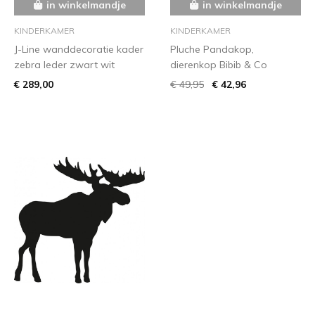
in winkelmandje
in winkelmandje
KINDERKAMER
KINDERKAMER
J-Line wanddecoratie kader
Pluche Pandakop,
zebra leder zwart wit
dierenkop Bibib & Co
€ 289,00
€ 49,95
€ 42,96