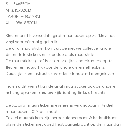
S ±34x65CM
M ±49x92CM
LARGE ±69x129M
XL ±98x1850CM
Kleurenprint levensechte giraf muursticker op zelfklevende
vinyl voor éénmalig gebruik.
De giraf muursticker komt uit de nieuwe collectie Jungle
dieren fotostickers en is bedoeld als muursticker.
De muursticker giraf is er om vrolijke kinderkamers op te
fleuren en natuurlijk voor de jungle dierenliefhebbers.
Duidelijke kleefinstructies worden standaard meegeleverd.
Indien u dit wenst kan de giraf muursticker ook de andere
richting opkijken:
kies uw kijkrichting links of rechts
De XL giraf muursticker is eveneens verkrijgbaar in textiel
muursticker +€12 per maat.
Textiel muurstickers zijn herpositioneerbaar & herbruikbaar:
als je de sticker niet goed hebt aangebracht op de muur dan