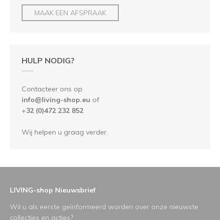
MAAK EEN AFSPRAAK
HULP NODIG?
Contacteer ons op
info@living-shop.eu
of
+
32 (0)472 232 852
Wij helpen u graag verder.
LIVING-shop Nieuwsbrief
Wil u als eerste geïnformeerd worden over onze nieuwste
collecties en acties?