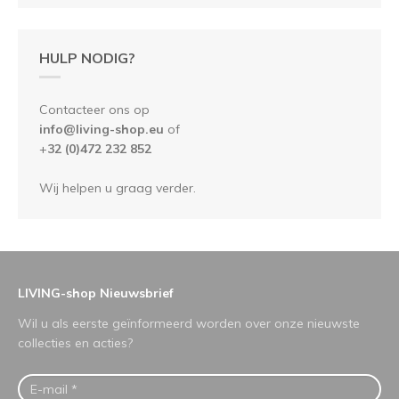
HULP NODIG?
Contacteer ons op
info@living-shop.eu
of
+
32 (0)472 232 852
Wij helpen u graag verder.
LIVING-shop Nieuwsbrief
Wil u als eerste geïnformeerd worden over onze nieuwste
collecties en acties?