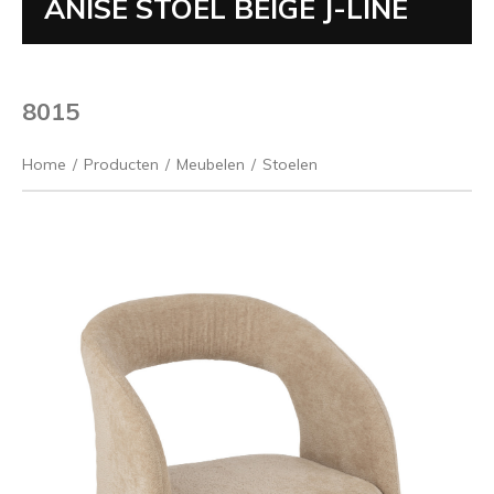
ANISE STOEL BEIGE J-LINE
8015
Home
/
Producten
/
Meubelen
/
Stoelen
Vorige