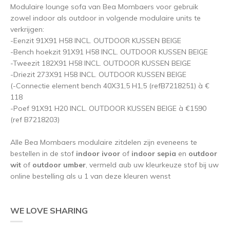
Modulaire lounge sofa van Bea Mombaers voor gebruik
zowel indoor als outdoor in volgende modulaire units te
verkrijgen:
-Eenzit 91X91 H58 INCL. OUTDOOR KUSSEN BEIGE
-Bench hoekzit 91X91 H58 INCL. OUTDOOR KUSSEN BEIGE
-Tweezit 182X91 H58 INCL. OUTDOOR KUSSEN BEIGE
-Driezit 273X91 H58 INCL. OUTDOOR KUSSEN BEIGE
(-Connectie element bench 40X31,5 H1,5 (refB7218251) à €
118
-Poef 91X91 H20 INCL. OUTDOOR KUSSEN BEIGE à €1590
(ref B7218203)
Alle Bea Mombaers modulaire zitdelen zijn eveneens te
bestellen in de stof
indoor ivoor
of
indoor sepia
en
outdoor
wit
of
outdoor umber
, vermeld aub uw kleurkeuze stof bij uw
online bestelling als u 1 van deze kleuren wenst
WE LOVE SHARING