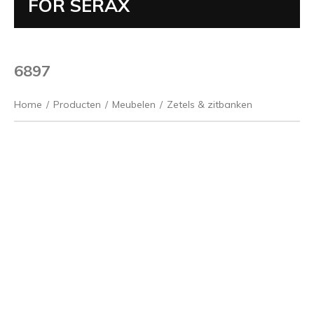
FOR SERAX
6897
Home
/
Producten
/
Meubelen
/
Zetels & zitbanken
Vorige