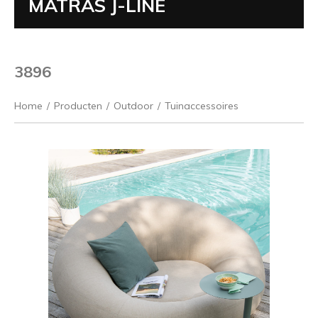
MATRAS J-LINE
3896
Home
/
Producten
/
Outdoor
/
Tuinaccessoires
Vorige